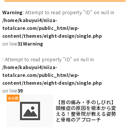
Warning
: Attempt to read property "ID" on null in
/home/kabuyui4/niiza-
totalcare.com/public_html/wp-
content/themes/eight-design/single.php
on line
31
Warning
: Attempt to read property "ID" on null in
/home/kabuyui4/niiza-
totalcare.com/public_html/wp-
content/themes/eight-design/single.php
on line
39
未分類
【首の痛み・手のしびれ】
頸椎症の原因を根本から変
える！整骨院が教える姿勢
と骨格のアプローチ