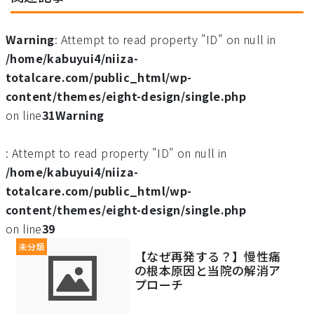
Warning
: Attempt to read property "ID" on null in
/home/kabuyui4/niiza-
totalcare.com/public_html/wp-
content/themes/eight-design/single.php
on line
31
Warning
: Attempt to read property "ID" on null in
/home/kabuyui4/niiza-
totalcare.com/public_html/wp-
content/themes/eight-design/single.php
on line
39
未分類
【なぜ再発する？】慢性痛
の根本原因と当院の解消ア
プローチ