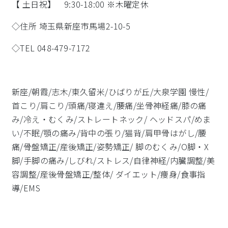
【 土日祝】 9:30-18:00 ※木曜定休
◇住所 埼玉県新座市馬場2-10-5
◇TEL 048-479-7172
新座/朝霞/志木/東久留米/ひばりが丘/大泉学園 慢性/
首こり/肩こり/頭痛/寝違え/腰痛/坐骨神経痛/膝の痛
み/冷え・むくみ/ストレートネック/ ヘッドスパ/めま
い/不眠/顎の痛み/背中の張り/猫背/肩甲骨はがし/腰
痛/骨盤矯正/産後矯正/姿勢矯正/ 脚のむくみ/O脚・X
脚/手脚の痛み/しびれ/ストレス/自律神経/内臓調整/美
容調整/産後骨盤矯正/整体/ ダイエット/痩身/食事指
導/EMS