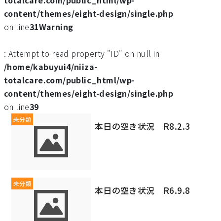
totalcare.com/public_html/wp-
content/themes/eight-design/single.php
on line
31
Warning
: Attempt to read property "ID" on null in
/home/kabuyui4/niiza-
totalcare.com/public_html/wp-
content/themes/eight-design/single.php
on line
39
未分類
本日の空き状況 R8.2.3
未分類
本日の空き状況 R6.9.8