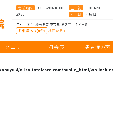
営業時間
9:30-14:00/16:00-
土日祝
9:30-18:00
20:30
定休日
木曜日
〒352-0016 埼玉県新座市馬場２丁目１０−５
駐車場あり(8台)
地図を見る
メニュー
料金表
患者様の声
abuyui4/niiza-totalcare.com/public_html/wp-includ