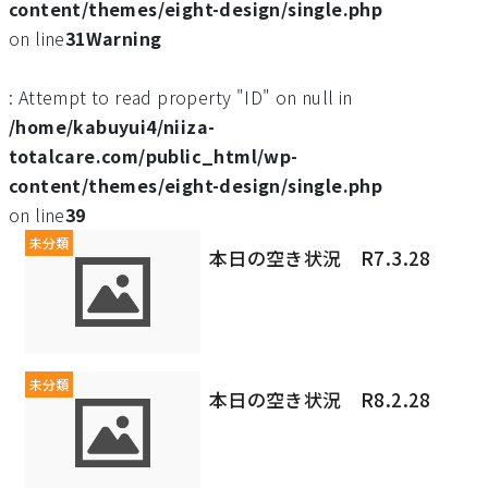
content/themes/eight-design/single.php
on line
31
Warning
: Attempt to read property "ID" on null in
/home/kabuyui4/niiza-
totalcare.com/public_html/wp-
content/themes/eight-design/single.php
on line
39
未分類
本日の空き状況 R7.3.28
未分類
本日の空き状況 R8.2.28