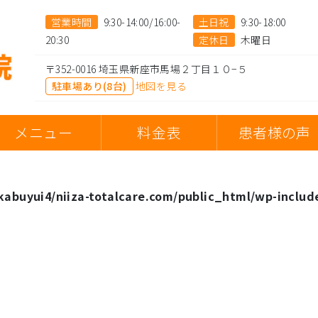
営業時間
9:30-14:00/16:00-
土日祝
9:30-18:00
20:30
定休日
木曜日
〒352-0016 埼玉県新座市馬場２丁目１０−５
駐車場あり(8台)
地図を見る
メニュー
料金表
患者様の声
abuyui4/niiza-totalcare.com/public_html/wp-includ