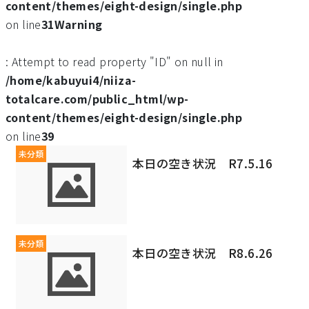
content/themes/eight-design/single.php
on line
31
Warning
: Attempt to read property "ID" on null in
/home/kabuyui4/niiza-
totalcare.com/public_html/wp-
content/themes/eight-design/single.php
on line
39
未分類
本日の空き状況 R7.5.16
未分類
本日の空き状況 R8.6.26