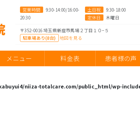
営業時間
9:30-14:00/16:00-
土日祝
9:30-18:00
20:30
定休日
木曜日
〒352-0016 埼玉県新座市馬場２丁目１０−５
駐車場あり(8台)
地図を見る
メニュー
料金表
患者様の声
abuyui4/niiza-totalcare.com/public_html/wp-includ