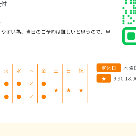
受付
単
りやすい為、当日のご予約は難しいと思うので、早
定休日
木曜
火
水
木
金
土
日
祝
★
9:30-18:0
●
●
×
●
★
★
★
●
●
×
●