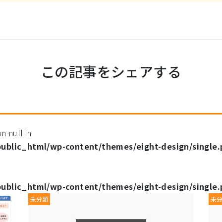
この記事をシェアする
n null in
public_html/wp-content/themes/eight-design/single
public_html/wp-content/themes/eight-design/single
未分類
未