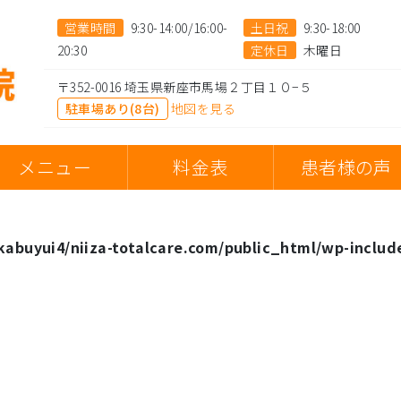
営業時間
9:30-14:00/16:00-
土日祝
9:30-18:00
20:30
定休日
木曜日
〒352-0016 埼玉県新座市馬場２丁目１０−５
駐車場あり(8台)
地図を見る
メニュー
料金表
患者様の声
abuyui4/niiza-totalcare.com/public_html/wp-includ