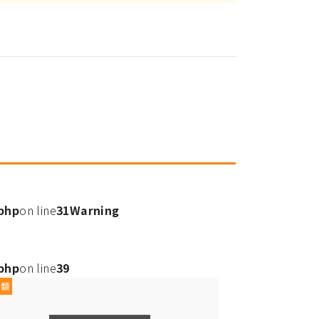
.php
on line
31
Warning
.php
on line
39
分類