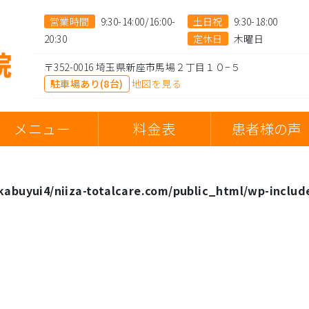
営業時間
9:30-14:00/16:00-
土日祝
9:30-18:00
20:30
定休日
木曜日
〒352-0016 埼玉県新座市馬場２丁目１０−５
駐車場あり(8台)
地図を見る
メニュー
料金表
患者様の声
abuyui4/niiza-totalcare.com/public_html/wp-includ