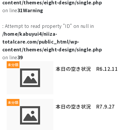
content/themes/eight-design/single.php
on line
31
Warning
: Attempt to read property "ID" on null in
/home/kabuyui4/niiza-
totalcare.com/public_html/wp-
content/themes/eight-design/single.php
on line
39
未分類
本日の空き状況 R6.12.11
未分類
本日の空き状況 R7.9.27