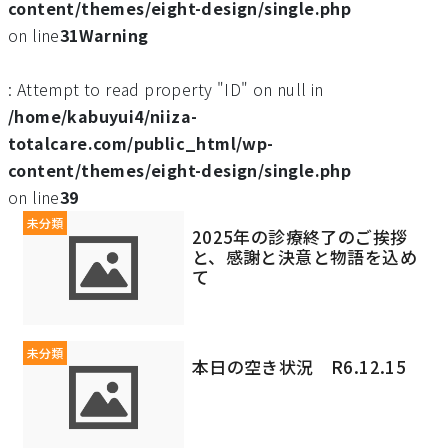
content/themes/eight-design/single.php
on line
31
Warning
: Attempt to read property "ID" on null in
/home/kabuyui4/niiza-
totalcare.com/public_html/wp-
content/themes/eight-design/single.php
on line
39
未分類
2025年の診療終了のご挨拶
と、感謝と決意と物語を込め
て
未分類
本日の空き状況 R6.12.15