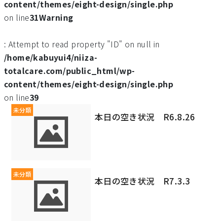
content/themes/eight-design/single.php
on line
31
Warning
: Attempt to read property "ID" on null in
/home/kabuyui4/niiza-
totalcare.com/public_html/wp-
content/themes/eight-design/single.php
on line
39
未分類
本日の空き状況 R6.8.26
未分類
本日の空き状況 R7.3.3