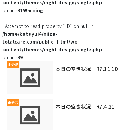
content/themes/eight-design/single.php
on line
31
Warning
: Attempt to read property "ID" on null in
/home/kabuyui4/niiza-
totalcare.com/public_html/wp-
content/themes/eight-design/single.php
on line
39
未分類
本日の空き状況 R7.11.10
未分類
本日の空き状況 R7.4.21