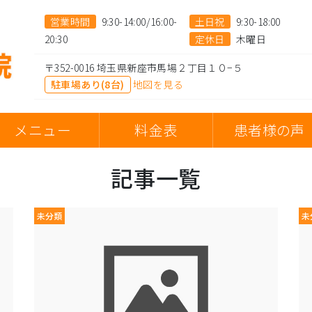
営業時間
9:30-14:00/16:00-
土日祝
9:30-18:00
20:30
定休日
木曜日
〒352-0016 埼玉県新座市馬場２丁目１０−５
駐車場あり(8台)
地図を見る
メニュー
料金表
患者様の声
記事一覧
未分類
未