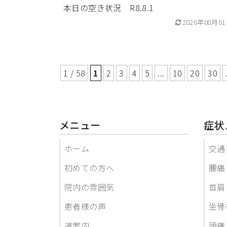
本日の空き状況 R8.8.1
2026年08月0
1 / 58
1
2
3
4
5
...
10
20
30
メニュー
症状
ホーム
交通
初めての方へ
腰痛
院内の雰囲気
首肩
患者様の声
坐骨
道案内
頭痛